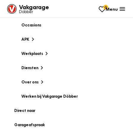
Vakgarage
0
Menu
Döbber
Occasions
APK
Werkplaats
Diensten
Over ons
Werken bij Vakgarage Döbber
Direct naar
Garageafspraak