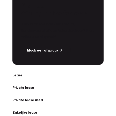
Plan een
Werkplaatsafspraak
Is uw auto toe aan Onderhoud,
Bandenwissel of een Vakantiecheck? Plan
online een afspraak!
Maak een afspraak
Lease
Private lease
Private lease used
Zakelijke lease