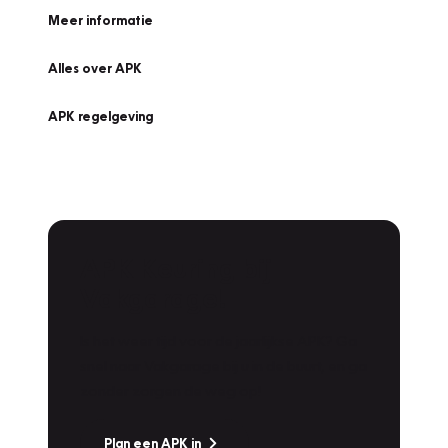
Meer informatie
Alles over APK
APK regelgeving
APK Keuring bij
Vakgarage!
Is het weer tijd voor de jaarlijkse APK? Ga
snel naar Vakgarage bij u in de buurt, en ga
zonder zorgen de weg op!
Plan een APK in