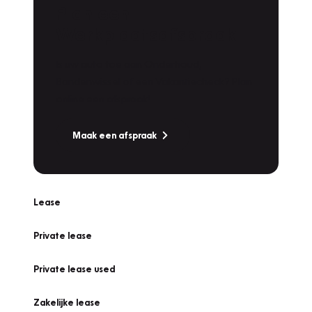
Plan een
Werkplaatsafspraak
Is uw auto toe aan Onderhoud,
Bandenwissel of een Vakantiecheck? Plan
online een afspraak!
Maak een afspraak
Lease
Private lease
Private lease used
Zakelijke lease