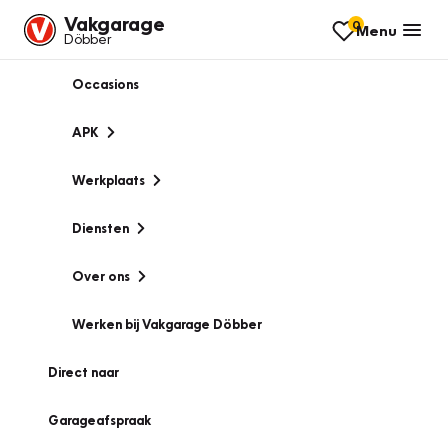
Vakgarage
0
Menu
Döbber
Occasions
APK
Werkplaats
Diensten
Over ons
Werken bij Vakgarage Döbber
Direct naar
Garageafspraak