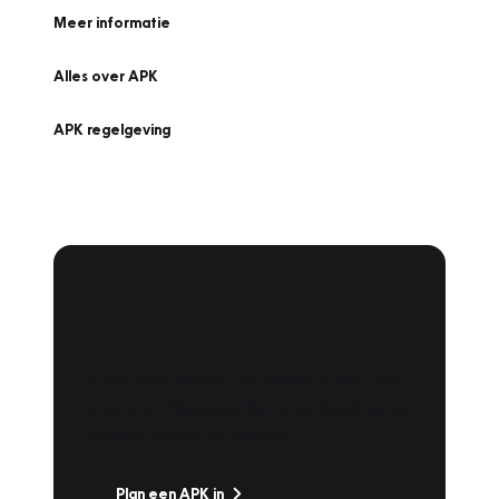
Meer informatie
Alles over APK
APK regelgeving
APK Keuring bij
Vakgarage!
Is het weer tijd voor de jaarlijkse APK? Ga
snel naar Vakgarage bij u in de buurt, en ga
zonder zorgen de weg op!
Plan een APK in