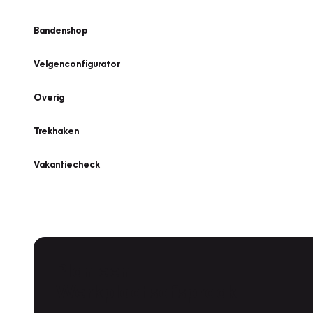
Bandenshop
Velgenconfigurator
Overig
Trekhaken
Vakantiecheck
Plan een
Werkplaatsafspraak