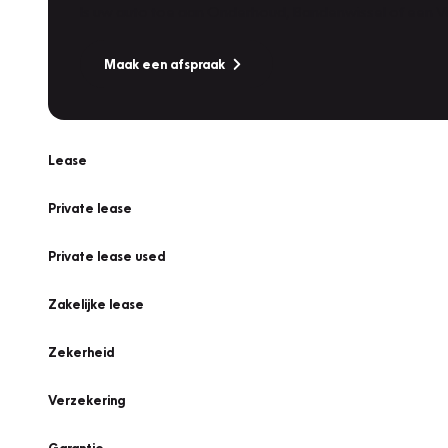
Is uw auto toe aan Onderhoud, Bandenwissel of een Va
Maak een afspraak
Lease
Private lease
Private lease used
Zakelijke lease
Zekerheid
Verzekering