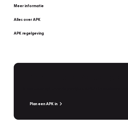
Meer informatie
Alles over APK
APK regelgeving
APK Keuring bij Vakgarage!
Is het weer tijd voor de jaarlijkse APK? Ga snel naar V
Plan een APK in